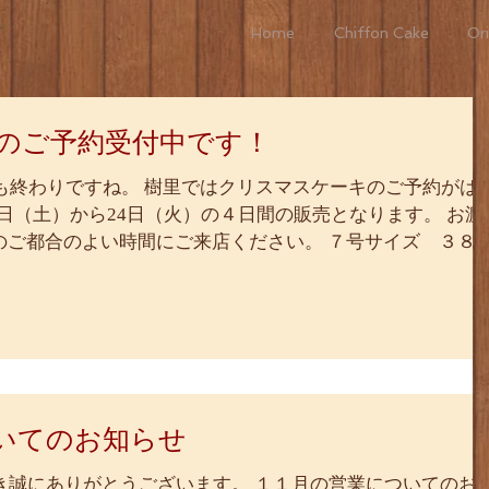
Home
Chiffon Cake
Ori
のご予約受付中です！
も終わりですね。 樹里ではクリスマスケーキのご予約がは
1日（土）から24日（火）の４日間の販売となります。 お渡
００のご都合のよい時間にご来店ください。 ７号サイズ ３８
いてのお知らせ
き誠にありがとうございます。 １１月の営業についてのお