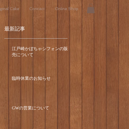
ginal Cake
Contact
Online Shop
最新記事
江戸崎かぼちゃシフォンの販
じ
売について
０
臨時休業のお知らせ
GWの営業について
知