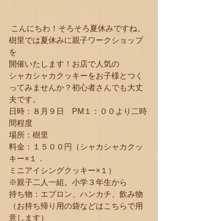
 こんにちわ！そろそろ夏休みですね。
樹里では夏休みに親子ワークショップ
を
開催いたします！お店で人気の
シャカシャカクッキーをお子様とつく
ってみませんか？初心者さんでも大丈
夫です。
日時：８月９日　PM１：００より二時
間程度
場所：樹里
料金：１５００円（シャカシャカクッ
キー×１．
ミニアイシングクッキー×１）
※親子二人一組。小学３年生から
持ち物：エプロン、ハンカチ、飲み物
（お持ち帰り用の袋などはこちらで用
意します）