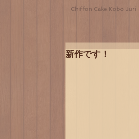
Chiffon Cake Kobo Juri
新作です！