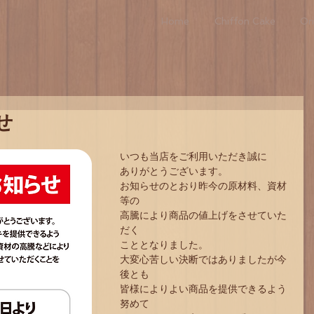
Home
Chiffon Cake
Ori
せ
いつも当店をご利用いただき誠に
ありがとうございます。
お知らせのとおり昨今の原材料、資材
等の
高騰により商品の値上げをさせていた
だく
こととなりました。
大変心苦しい決断ではありましたが今
後とも
皆様によりよい商品を提供できるよう
努めて