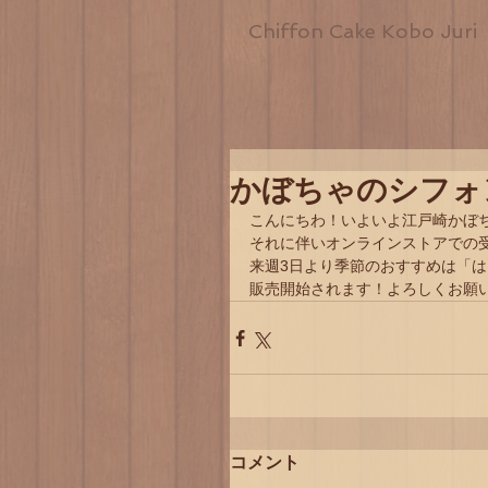
Chiffon Cake Kobo Juri
かぼちゃのシフォ
こんにちわ！いよいよ江戸崎かぼ
それに伴いオンラインストアでの
来週3日より季節のおすすめは「
販売開始されます！よろしくお願
コメント