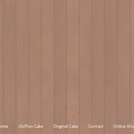
ome
Chiffon Cake
Original Cake
Contact
Online Sh